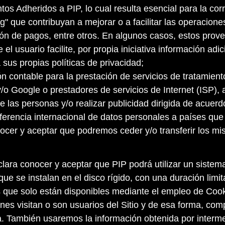
os Adheridos a PIP, lo cual resulta esencial para la cor
 que contribuyan a mejorar o a facilitar las operaciones
ión de pagos, entre otros. En algunos casos, estos prov
l usuario facilite, por propia iniciativa información adi
sus propias políticas de privacidad;
ón contable para la prestación de servicios de tratamien
o Google o prestadores de servicios de Internet (ISP), a 
 las personas y/o realizar publicidad dirigida de acuerd
sferencia internacional de datos personales a países que
ocer y aceptar que podremos ceder y/o transferir los 
clara conocer y aceptar que PIP podrá utilizar un sistem
ue se instalan en el disco rígido, con una duración limi
 que solo están disponibles mediante el empleo de Cooki
nes visitan o son usuarios del Sitio y de esa forma, co
a. También usaremos la información obtenida por interme